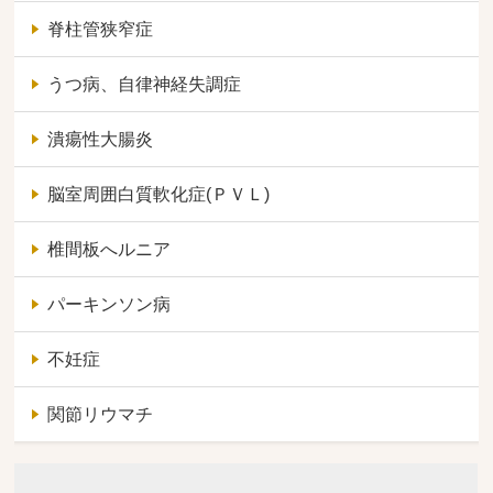
脊柱管狭窄症
うつ病、自律神経失調症
潰瘍性大腸炎
脳室周囲白質軟化症(ＰＶＬ)
椎間板へルニア
パーキンソン病
不妊症
関節リウマチ