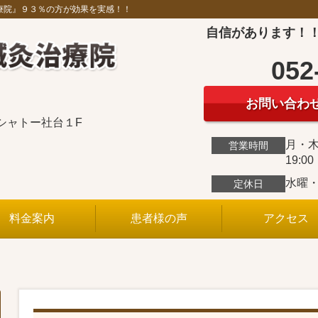
療院』９３％の方が効果を実感！！
自信があります！
052
お問い合わ
ルシャトー社台１F
月・木0
営業時間
19:0
水曜
定休日
料金案内
患者様の声
アクセス