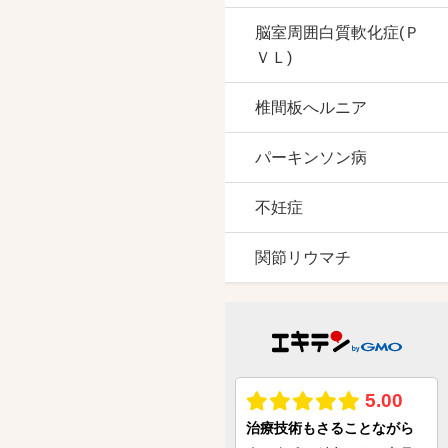
脳室周囲白質軟化症(Ｐ
ＶＬ)
椎間板へルニア
パーキンソン病
不妊症
関節リウマチ