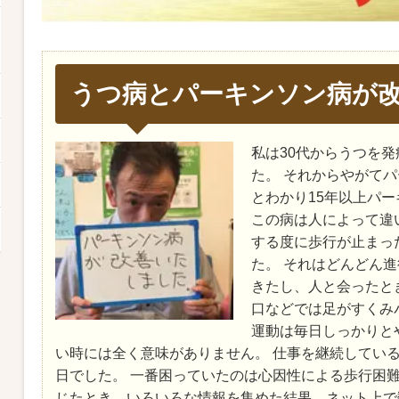
うつ病とパーキンソン病が
私は30代からうつを
た。 それからやがて
とわかり15年以上パ
この病は人によって違
する度に歩行が止まっ
た。 それはどんどん
きたし、人と会ったと
口などでは足がすくみ
運動は毎日しっかりと
い時には全く意味がありません。 仕事を継続してい
日でした。 一番困っていたのは心因性による歩行困難
じたとき、いろいろな情報を集めた結果、ネット上で