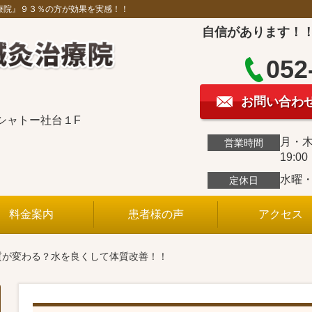
療院』９３％の方が効果を実感！！
自信があります！
052
お問い合わ
ルシャトー社台１F
月・木0
営業時間
19:0
水曜
定休日
料金案内
患者様の声
アクセス
質が変わる？水を良くして体質改善！！