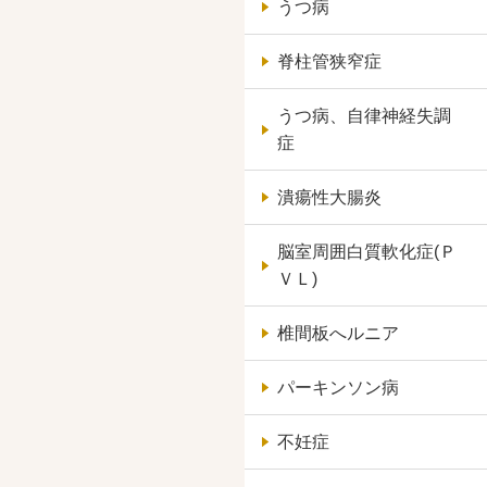
うつ病
脊柱管狭窄症
うつ病、自律神経失調
症
潰瘍性大腸炎
脳室周囲白質軟化症(Ｐ
ＶＬ)
椎間板へルニア
パーキンソン病
不妊症