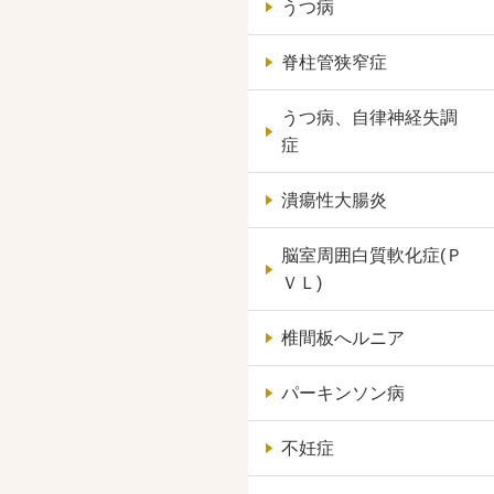
うつ病
脊柱管狭窄症
うつ病、自律神経失調
症
潰瘍性大腸炎
脳室周囲白質軟化症(Ｐ
ＶＬ)
椎間板へルニア
パーキンソン病
不妊症