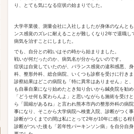
り、とても気になる症状の始まりでした。
大学卒業後、測量会社に入社しましたが身体のなんとも
ンス感覚のズレに耐えることが難しくなり2年で退職し
病気を治すことにしました。
でも、自分との戦いはその時から始まりました。
戦いが何だったのか、病気名が分からないのです。
症状は自覚していたのが、バランス感覚の違和感悪、身
科、整形外科、総合病院、いくつも診察を受けに行きま
診察結果はどこの病院も「特に異常はありません」と、
も自暴自棄になり始めたとき知り合いから鍼灸院を勧め
「どうせ何も変わらんよ」と思いながらも施術を受けと
ら「固縮があるね」と言われ熊本市内の整形外科の病院
事になり、そこから大学病院へ検査入院、診断がつく事
診断がつくまでの間は私にとって2年が10年に感じる
診断がついた後も「若年性パーキンソン病」を自分自身
要でした。