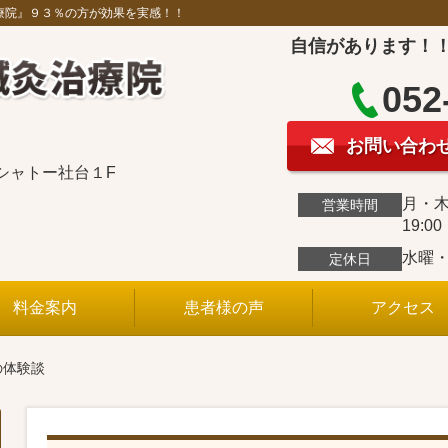
療院』９３％の方が効果を実感！！
自信があります！
052
お問い合わ
ルシャトー社台１F
月・木0
営業時間
19:0
水曜
定休日
料金案内
患者様の声
アクセス
の体験談