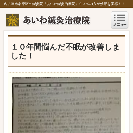
名古屋市名東区の鍼灸院『あいわ鍼灸治療院』９３％の方が効果を実感！！
１０年間悩んだ不眠が改善しま
した！