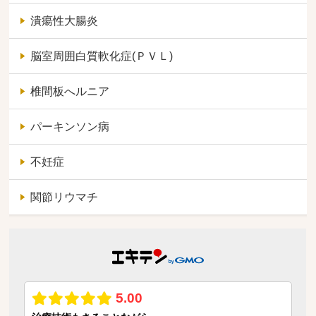
潰瘍性大腸炎
脳室周囲白質軟化症(ＰＶＬ)
椎間板へルニア
パーキンソン病
不妊症
関節リウマチ