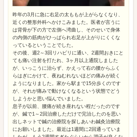
昨年の3月に急に右足の太ももが上がらなくなり、
近くの整形外科へかけこみました。医者が言うに
は背骨が下の方で左側へ湾曲し、そのせいで身体
の内側の筋肉がひっぱられ右足が上がりにくくな
っているということでした。
その後、週2～3回リハビリに通い、2週間おきにと
ても痛い注射を打たれ、3ヶ月以上通院しました
が、いっこうに治らず、かえって右の腰からふく
らはぎにかけて、夜ねむれないほどの痛みが続く
ようになりました。家から駅まで15分歩くのです
が、それが痛みで動けなくなるという状態でどう
しようかと思い悩んでいました。
息子が以前、腰痛が続き座れない程だったのです
が、鍼で1～2回治療しただけで完治したのを思い
出しネットで鍼の治療院を探しあいわ鍼灸治療院
にお願いしました。最近は1週間に2回通っていま
したが、もう2週間すぎたぐらいから調子が良くな