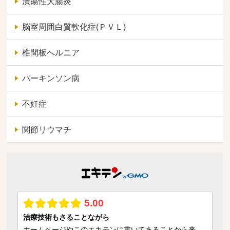
潰瘍性大腸炎
脳室周囲白質軟化症(ＰＶＬ)
椎間板へルニア
パーキンソン病
不妊症
関節リウマチ