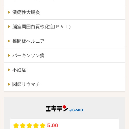
潰瘍性大腸炎
脳室周囲白質軟化症(ＰＶＬ)
椎間板へルニア
パーキンソン病
不妊症
関節リウマチ