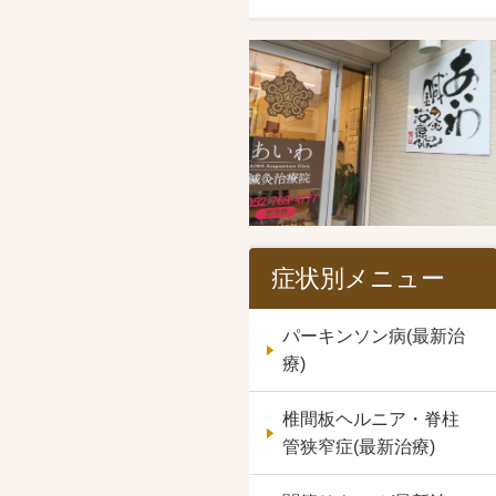
症状別メニュー
パーキンソン病(最新治
療)
椎間板ヘルニア・脊柱
管狭窄症(最新治療)