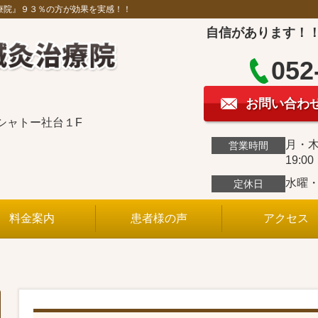
療院』９３％の方が効果を実感！！
自信があります！
052
お問い合わ
ルシャトー社台１F
月・木0
営業時間
19:0
水曜
定休日
料金案内
患者様の声
アクセス