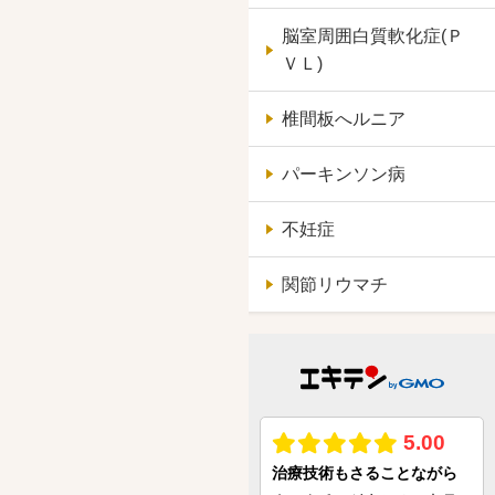
脳室周囲白質軟化症(Ｐ
ＶＬ)
椎間板へルニア
パーキンソン病
不妊症
関節リウマチ